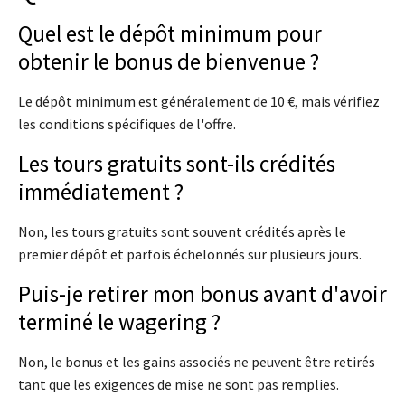
Quel est le dépôt minimum pour
obtenir le bonus de bienvenue ?
Le dépôt minimum est généralement de 10 €, mais vérifiez
les conditions spécifiques de l'offre.
Les tours gratuits sont-ils crédités
immédiatement ?
Non, les tours gratuits sont souvent crédités après le
premier dépôt et parfois échelonnés sur plusieurs jours.
Puis-je retirer mon bonus avant d'avoir
terminé le wagering ?
Non, le bonus et les gains associés ne peuvent être retirés
tant que les exigences de mise ne sont pas remplies.