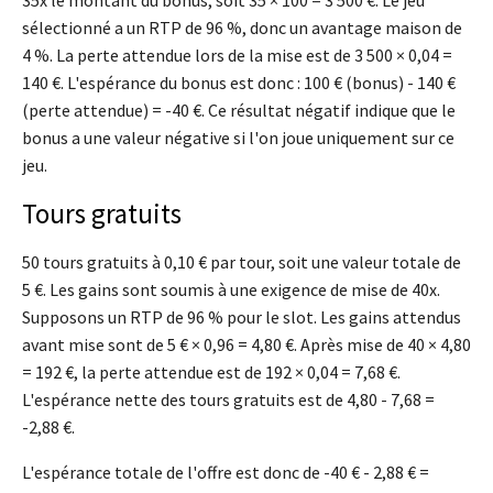
35x le montant du bonus, soit 35 × 100 = 3 500 €. Le jeu
sélectionné a un RTP de 96 %, donc un avantage maison de
4 %. La perte attendue lors de la mise est de 3 500 × 0,04 =
140 €. L'espérance du bonus est donc : 100 € (bonus) - 140 €
(perte attendue) = -40 €. Ce résultat négatif indique que le
bonus a une valeur négative si l'on joue uniquement sur ce
jeu.
Tours gratuits
50 tours gratuits à 0,10 € par tour, soit une valeur totale de
5 €. Les gains sont soumis à une exigence de mise de 40x.
Supposons un RTP de 96 % pour le slot. Les gains attendus
avant mise sont de 5 € × 0,96 = 4,80 €. Après mise de 40 × 4,80
= 192 €, la perte attendue est de 192 × 0,04 = 7,68 €.
L'espérance nette des tours gratuits est de 4,80 - 7,68 =
-2,88 €.
L'espérance totale de l'offre est donc de -40 € - 2,88 € =