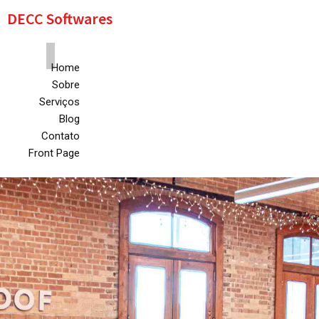
DECC Softwares
Home
Sobre
Serviços
Blog
Contato
Front Page