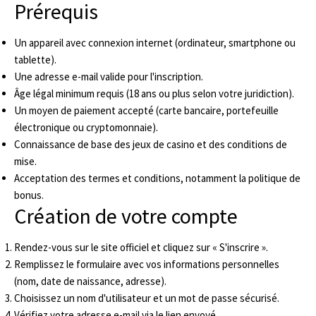
Prérequis
Un appareil avec connexion internet (ordinateur, smartphone ou
tablette).
Une adresse e-mail valide pour l'inscription.
Âge légal minimum requis (18 ans ou plus selon votre juridiction).
Un moyen de paiement accepté (carte bancaire, portefeuille
électronique ou cryptomonnaie).
Connaissance de base des jeux de casino et des conditions de
mise.
Acceptation des termes et conditions, notamment la politique de
bonus.
Création de votre compte
Rendez-vous sur le site officiel et cliquez sur « S'inscrire ».
Remplissez le formulaire avec vos informations personnelles
(nom, date de naissance, adresse).
Choisissez un nom d'utilisateur et un mot de passe sécurisé.
Vérifiez votre adresse e-mail via le lien envoyé.