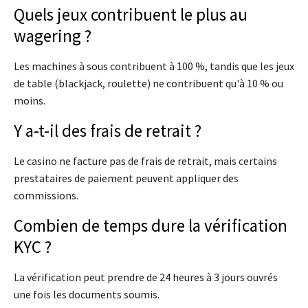
Quels jeux contribuent le plus au
wagering ?
Les machines à sous contribuent à 100 %, tandis que les jeux
de table (blackjack, roulette) ne contribuent qu'à 10 % ou
moins.
Y a-t-il des frais de retrait ?
Le casino ne facture pas de frais de retrait, mais certains
prestataires de paiement peuvent appliquer des
commissions.
Combien de temps dure la vérification
KYC ?
La vérification peut prendre de 24 heures à 3 jours ouvrés
une fois les documents soumis.