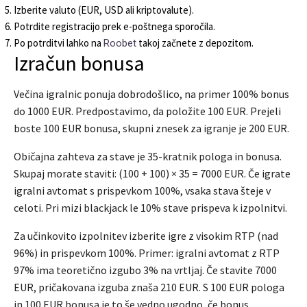
Izberite valuto (EUR, USD ali kriptovalute).
Potrdite registracijo prek e-poštnega sporočila.
Po potrditvi lahko na
takoj začnete z depozitom.
Roobet
Izračun bonusa
Večina igralnic ponuja dobrodošlico, na primer 100% bonus
do 1000 EUR. Predpostavimo, da položite 100 EUR. Prejeli
boste 100 EUR bonusa, skupni znesek za igranje je 200 EUR.
Običajna zahteva za stave je 35-kratnik pologa in bonusa.
Skupaj morate staviti: (100 + 100) × 35 = 7000 EUR. Če igrate
igralni avtomat s prispevkom 100%, vsaka stava šteje v
celoti. Pri mizi blackjack le 10% stave prispeva k izpolnitvi.
Za učinkovito izpolnitev izberite igre z visokim RTP (nad
96%) in prispevkom 100%. Primer: igralni avtomat z RTP
97% ima teoretično izgubo 3% na vrtljaj. Če stavite 7000
EUR, pričakovana izguba znaša 210 EUR. S 100 EUR pologa
in 100 EUR bonusa je to še vedno ugodno, če bonus