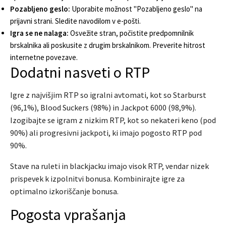
Pozabljeno geslo:
Uporabite možnost "Pozabljeno geslo" na
prijavni strani. Sledite navodilom v e-pošti.
Igra se ne nalaga:
Osvežite stran, počistite predpomnilnik
brskalnika ali poskusite z drugim brskalnikom. Preverite hitrost
internetne povezave.
Dodatni nasveti o RTP
Igre z najvišjim RTP so igralni avtomati, kot so Starburst
(96,1%), Blood Suckers (98%) in Jackpot 6000 (98,9%).
Izogibajte se igram z nizkim RTP, kot so nekateri keno (pod
90%) ali progresivni jackpoti, ki imajo pogosto RTP pod
90%.
Stave na ruleti in blackjacku imajo visok RTP, vendar nizek
prispevek k izpolnitvi bonusa. Kombinirajte igre za
optimalno izkoriščanje bonusa.
Pogosta vprašanja