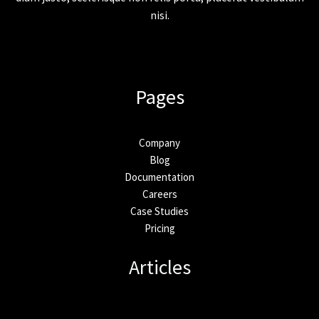
nisi.
Pages
Company
Blog
Documentation
Careers
Case Studies
Pricing
Articles