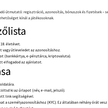
ladó útmutató: regisztráció, azonosítás, bónuszok és fizetések – 
ehetőséget kínál a játékosoknak.
őlista
18. életévet.
t vagy útleveledet az azonosításhoz.
ot (bankkártya, e-pénztárca, kriptovaluta).
tt elfogadod az ajánlatot.
ása
ldalára.
ltsd ki az űrlapot (név, e-mail, jelszó).
tt link segítségével.
t a személyazonosításhoz (KYC). Ez általában néhány órát vesz 