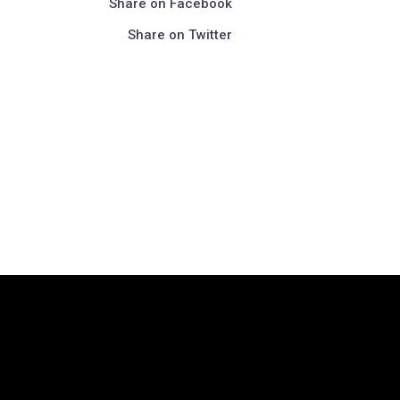
Share on Facebook
Share on Twitter