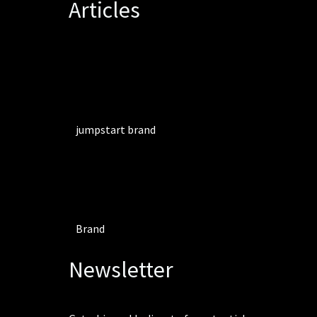
Articles
jumpstart brand
Brand
Newsletter