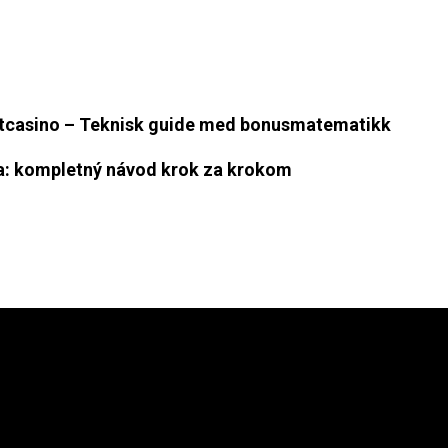
ettcasino – Teknisk guide med bonusmatematikk
ia: kompletný návod krok za krokom