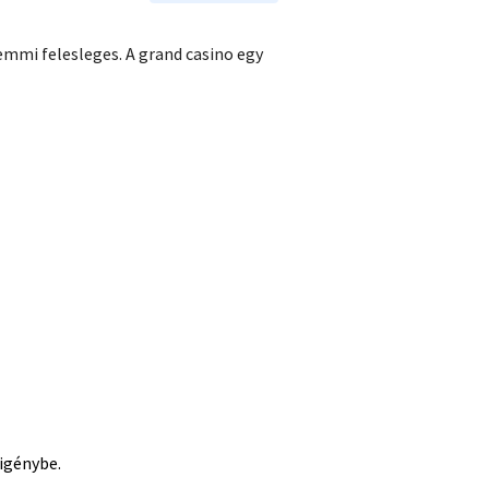
semmi felesleges. A grand casino egy
igénybe.