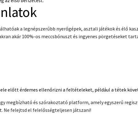
eg az első befizetést.
ánlatok
álhatóak a legnépszerűbb nyerőgépek, asztali játékok és élő kasz
kran akár 100%-os meccsbónuszt és ingyenes pörgetéseket tart
le előtt érdemes ellenőrizni a feltételeket, például a tétek köv
 egy megbízható és szórakoztató platform, amely egyszerű regiszt
 Ne felejtsd el felelősségteljesen játszani!