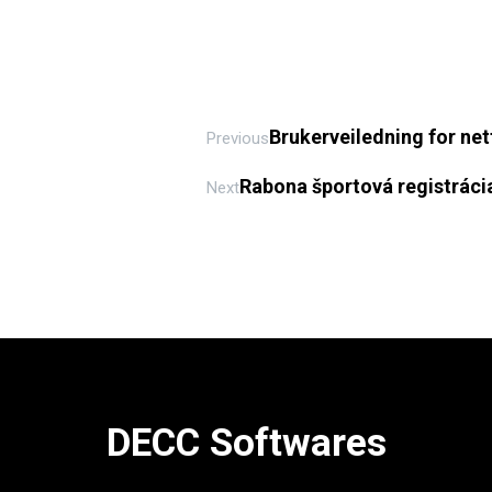
Brukerveiledning for n
Previous
Rabona športová registrác
Next
DECC Softwares