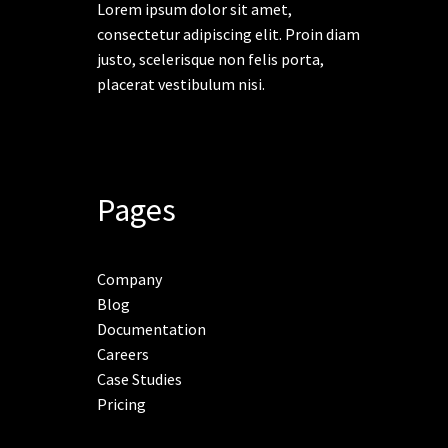
Lorem ipsum dolor sit amet,
consectetur adipiscing elit. Proin diam
justo, scelerisque non felis porta,
placerat vestibulum nisi.
Pages
Company
Blog
Documentation
Careers
Case Studies
Pricing