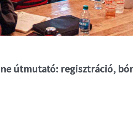
ne útmutató: regisztráció, bó