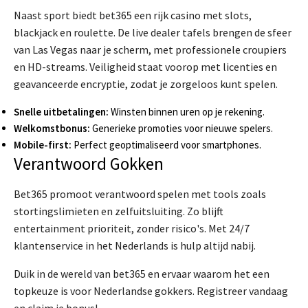
Naast sport biedt bet365 een rijk casino met slots,
blackjack en roulette. De live dealer tafels brengen de sfeer
van Las Vegas naar je scherm, met professionele croupiers
en HD-streams. Veiligheid staat voorop met licenties en
geavanceerde encryptie, zodat je zorgeloos kunt spelen.
Snelle uitbetalingen:
Winsten binnen uren op je rekening.
Welkomstbonus:
Generieke promoties voor nieuwe spelers.
Mobile-first:
Perfect geoptimaliseerd voor smartphones.
Verantwoord Gokken
Bet365 promoot verantwoord spelen met tools zoals
stortingslimieten en zelfuitsluiting. Zo blijft
entertainment prioriteit, zonder risico's. Met 24/7
klantenservice in het Nederlands is hulp altijd nabij.
Duik in de wereld van bet365 en ervaar waarom het een
topkeuze is voor Nederlandse gokkers. Registreer vandaag