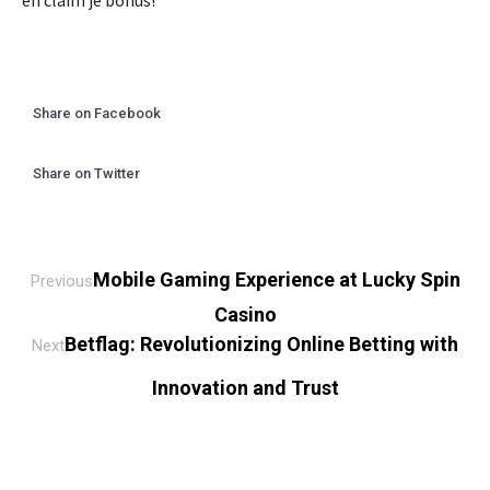
en claim je bonus!
Share on Facebook
Share on Twitter
Mobile Gaming Experience at Lucky Spin
Previous
Casino
Betflag: Revolutionizing Online Betting with
Next
Innovation and Trust