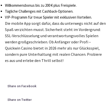
Willkommensbonus bis zu 200 € plus Freispiele.
Tägliche Challenges mit Cashback-Optionen.
VIP-Programm für treue Spieler mit exklusiven Vorteilen.
Die mobile App sorgt dafür, dass du unterwegs nicht auf den
Spaß verzichten musst. Sicherheit steht im Vordergrund:
SSL-Verschlüsselung und verantwortungsvolles Spielen
werden großgeschrieben. Ob Anfänger oder Profi –
Quickwin Casino bietet in 2026 mehr als nur Glücksspiel,
sondern pure Unterhaltung mit realen Chancen. Probiere
es aus und erlebe den Thrill selbst!
Share on Facebook
Share on Twitter