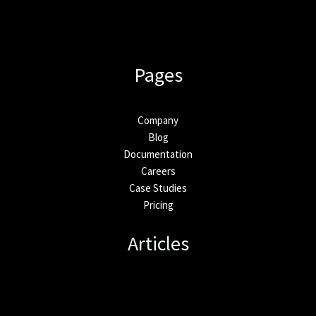
Pages
Company
Blog
Documentation
Careers
Case Studies
Pricing
Articles