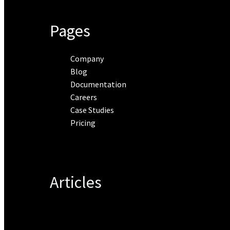
Pages
Company
Blog
Documentation
Careers
Case Studies
Pricing
Articles