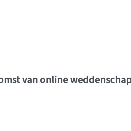
De toekomst van online wedd
komst van online weddenscha