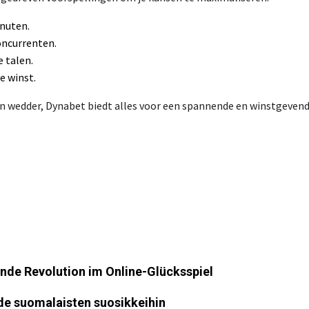
inuten.
oncurrenten.
 talen.
e winst.
en wedder, Dynabet biedt alles voor een spannende en winstgevend
ende Revolution im Online-Glücksspiel
de suomalaisten suosikkeihin