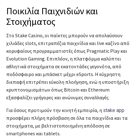
Ποικιλία Παιχνιδιών και
Στοιχήματος
Στο Stake Casino, οι παίκτες μπορούν να απολαύσουν
χιλιάδες slots, επιτραπέζια παιχνίδια και live καζίνο από
κορυφαίους προγραμματιστές όπως Pragmatic Play και
Evolution Gaming. Επιπλέον, η πλατφόρμα καλύπτει
αθλητικά στοιχήματα σε εκατοντάδες γεγονότα, από
ποδόσφαιρο και μπάσκετ μέχρι eSports. Η εύχρηστη
διεπαφή επιτρέπει εύκολη πλοήγηση, ενώ η υποστήριξη
κρυπτονομισμάτων όπως Bitcoin και Ethereum
εξασφαλίζει γρήγορες και ανώνυμες συναλλαγές.
Για όσους προτιμούν την κινητή εμπειρία, η
stake app
προσφέρει πλήρη πρόσβαση σε όλα τα παιχνίδια και τα
στοιχήματα, με βελτιστοποιημένη απόδοση σε
smartphones και tablets.