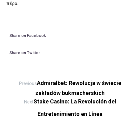
πέρα.
Share on Facebook
Share on Twitter
Admiralbet: Rewolucja w świecie
Previous
zakładów bukmacherskich
Stake Casino: La Revolución del
Next
Entretenimiento en Línea