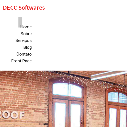
DECC Softwares
Home
Sobre
Serviços
Blog
Contato
Front Page