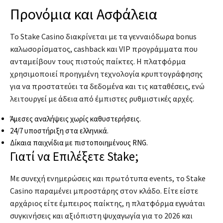
Προνόμια και Ασφάλεια
Το Stake Casino διακρίνεται με τα γενναιόδωρα bonus
καλωσορίσματος, cashback και VIP προγράμματα που
ανταμείβουν τους πιστούς παίκτες. Η πλατφόρμα
χρησιμοποιεί προηγμένη τεχνολογία κρυπτογράφησης
για να προστατεύει τα δεδομένα και τις καταθέσεις, ενώ
λειτουργεί με άδεια από έμπιστες ρυθμιστικές αρχές.
Άμεσες αναλήψεις χωρίς καθυστερήσεις.
24/7 υποστήριξη στα ελληνικά.
Δίκαια παιχνίδια με πιστοποιημένους RNG.
Γιατί να Επιλέξετε Stake;
Με συνεχή ενημερώσεις και πρωτότυπα events, το Stake
Casino παραμένει μπροστάρης στον κλάδο. Είτε είστε
αρχάριος είτε έμπειρος παίκτης, η πλατφόρμα εγγυάται
συγκινήσεις και αξιόπιστη ψυχαγωγία για το 2026 και