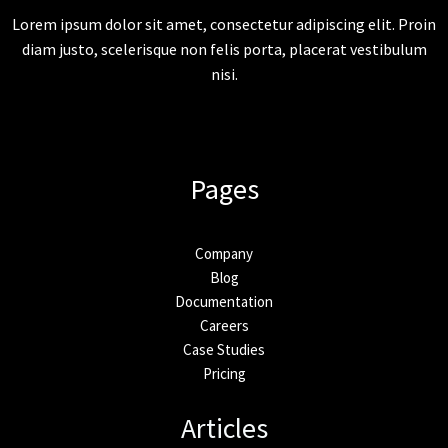
Lorem ipsum dolor sit amet, consectetur adipiscing elit. Proin
diam justo, scelerisque non felis porta, placerat vestibulum
nisi.
Pages
Company
Blog
Documentation
Careers
Case Studies
Pricing
Articles