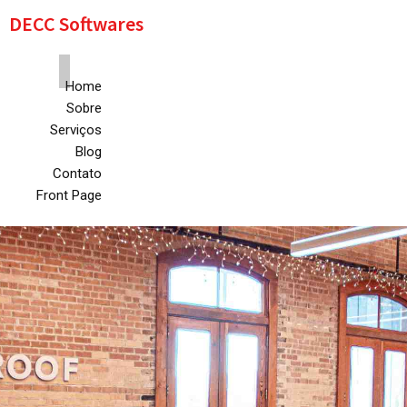
DECC Softwares
Home
Sobre
Serviços
Blog
Contato
Front Page