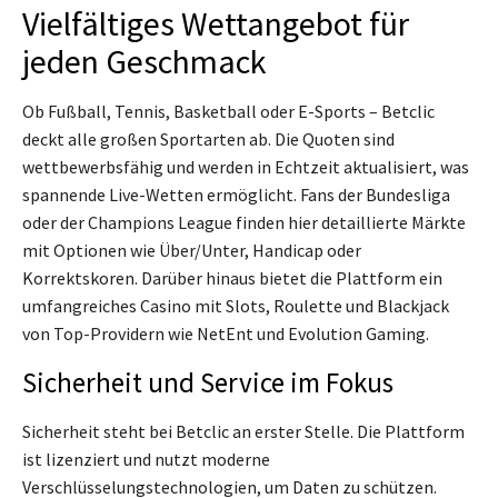
Vielfältiges Wettangebot für
jeden Geschmack
Ob Fußball, Tennis, Basketball oder E-Sports – Betclic
deckt alle großen Sportarten ab. Die Quoten sind
wettbewerbsfähig und werden in Echtzeit aktualisiert, was
spannende Live-Wetten ermöglicht. Fans der Bundesliga
oder der Champions League finden hier detaillierte Märkte
mit Optionen wie Über/Unter, Handicap oder
Korrektskoren. Darüber hinaus bietet die Plattform ein
umfangreiches Casino mit Slots, Roulette und Blackjack
von Top-Providern wie NetEnt und Evolution Gaming.
Sicherheit und Service im Fokus
Sicherheit steht bei Betclic an erster Stelle. Die Plattform
ist lizenziert und nutzt moderne
Verschlüsselungstechnologien, um Daten zu schützen.