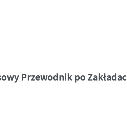
 Przewodnik po Zakładach B
sowy Przewodnik po Zakłada