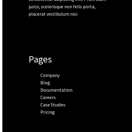
justo, scelerisque non felis porta,
placerat vestibulum nisi.
Pages
Company
Blog
Documentation
Careers
Case Studies
Pricing