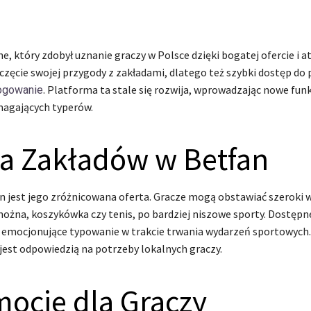
, który zdobył uznanie graczy w Polsce dzięki bogatej ofercie i
ęcie swojej przygody z zakładami, dlatego też szybki dostęp do 
. Platforma ta stale się rozwija, wprowadzając nowe funk
logowanie
agających typerów.
ta Zakładów w Betfan
 jest jego zróżnicowana oferta. Gracze mogą obstawiać szeroki w
a nożna, koszykówka czy tenis, po bardziej niszowe sporty. Dostę
a emocjonujące typowanie w trakcie trwania wydarzeń sportowych.
o jest odpowiedzią na potrzeby lokalnych graczy.
mocje dla Graczy