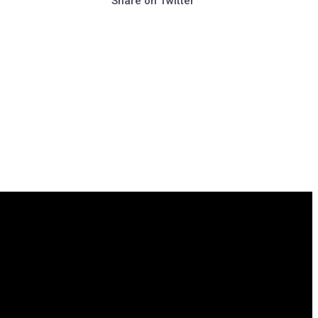
Share on Twitter