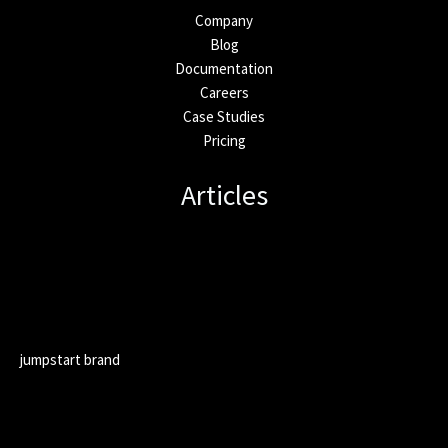
Company
Blog
Documentation
Careers
Case Studies
Pricing
Articles
jumpstart brand