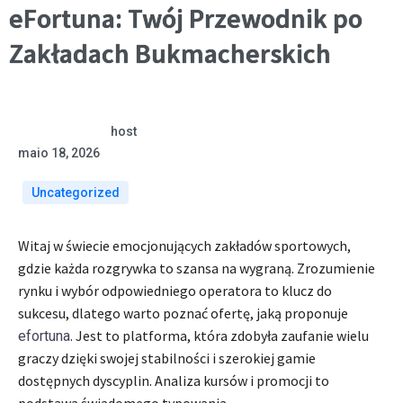
eFortuna: Twój Przewodnik po
Zakładach Bukmacherskich
host
maio 18, 2026
Uncategorized
Witaj w świecie emocjonujących zakładów sportowych,
gdzie każda rozgrywka to szansa na wygraną. Zrozumienie
rynku i wybór odpowiedniego operatora to klucz do
sukcesu, dlatego warto poznać ofertę, jaką proponuje
. Jest to platforma, która zdobyła zaufanie wielu
efortuna
graczy dzięki swojej stabilności i szerokiej gamie
dostępnych dyscyplin. Analiza kursów i promocji to