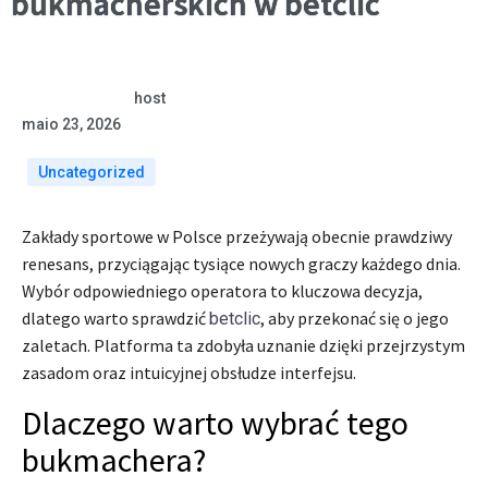
bukmacherskich w betclic
host
maio 23, 2026
Uncategorized
Zakłady sportowe w Polsce przeżywają obecnie prawdziwy
renesans, przyciągając tysiące nowych graczy każdego dnia.
Wybór odpowiedniego operatora to kluczowa decyzja,
dlatego warto sprawdzić
, aby przekonać się o jego
betclic
zaletach. Platforma ta zdobyła uznanie dzięki przejrzystym
zasadom oraz intuicyjnej obsłudze interfejsu.
Dlaczego warto wybrać tego
bukmachera?