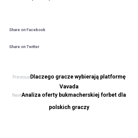
Share on Facebook
Share on Twitter
Dlaczego gracze wybierają platformę
Previous
Vavada
Analiza oferty bukmacherskiej forbet dla
Next
polskich graczy