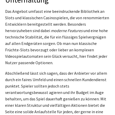
Das Angebot umfasst eine beeindruckende Bibliothek an
Slots und klassischen Casinospielen, die von renommierten
Entwicklern bereitgestellt werden. Besonders
hervorzuheben sind dabei
moderne Features
und eine hohe
technische Stabilität, die für ein flüssiges Spielvergnügen
auf allen Endgeräten sorgen. Ob man nun klassische
Früchte-Slots bevorzugt oder lieber an komplexen
Videospielautomaten sein Glück versucht, hier findet jeder
Nutzer passende Optionen.
Abschließend lässt sich sagen, dass der Anbieter vor allem
durch ein faires Umfeld und einen schnellen Kundendienst
punktet. Spieler sollten jedoch stets
verantwortungsbewusst agieren und ihr Budget im Auge
behalten, um das Spiel dauerhaft genießen zu können. Mit
einer klaren Struktur und vielfältigen Aktionen bietet die
Seite eine solide Anlaufstelle für jeden, der gerne in eine