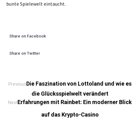
bunte Spielewelt eintaucht.
Share on Facebook
Share on Twitter
Die Faszination von Lottoland und wie es
Previous
die Glücksspielwelt verändert
Erfahrungen mit Rainbet: Ein moderner Blick
Next
auf das Krypto-Casino