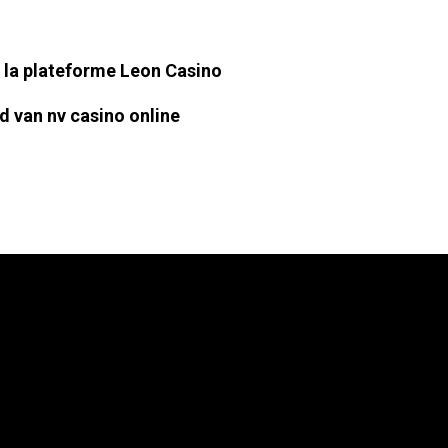
 la plateforme Leon Casino
 van nv casino online