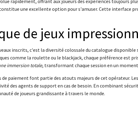
volue rapidement, offrant aux joueurs des expériences toujours plu
constitue une excellente option pour s'amuser. Cette interface pro
que de jeux impression
ux inscrits, c'est la diversité colossale du catalogue disponible
iques comme la roulette ou le blackjack, chaque préférence est pr
une immersion totale
, transformant chaque session en un moment 
es de paiement font partie des atouts majeurs de cet opérateur. L
tivité des agents de support en cas de besoin. En combinant sécurit
nauté de joueurs grandissante à travers le monde.