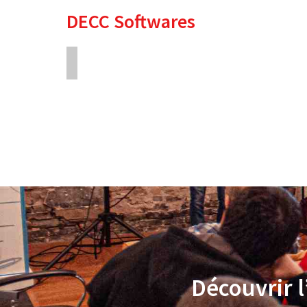
DECC Softwares
Découvrir l