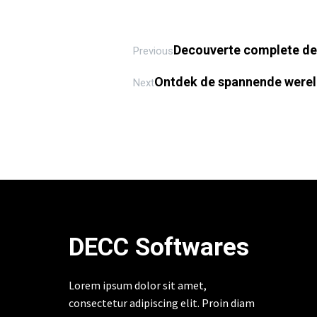
Decouverte complete de
Previous
Ontdek de spannende wereld
Next
DECC Softwares
Lorem ipsum dolor sit amet,
consectetur adipiscing elit. Proin diam