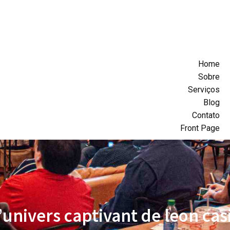
Home
Sobre
Serviços
Blog
Contato
Front Page
’univers captivant de leon cas