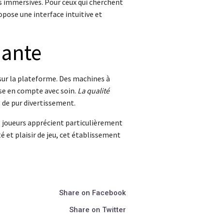
s immersives. Pour ceux qui cherchent
pose une interface intuitive et
nante
 sur la plateforme. Des machines à
ise en compte avec soin.
La qualité
de pur divertissement.
es joueurs apprécient particulièrement
é et plaisir de jeu, cet établissement
Share on Facebook
Share on Twitter