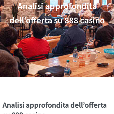
Analisi approfondita
dell’offerta su 888 casino
Analisi approfondita dell’offerta