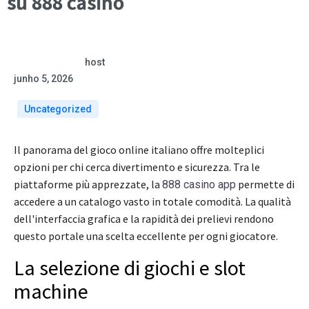
su 888 casino
host
junho 5, 2026
Uncategorized
Il panorama del gioco online italiano offre molteplici
opzioni per chi cerca divertimento e sicurezza. Tra le
piattaforme più apprezzate, la
permette di
888 casino app
accedere a un catalogo vasto in totale comodità. La qualità
dell'interfaccia grafica e la rapidità dei prelievi rendono
questo portale una scelta eccellente per ogni giocatore.
La selezione di giochi e slot
machine