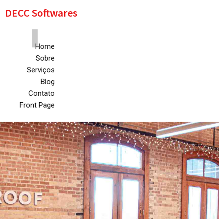
DECC Softwares
Home
Sobre
Serviços
Blog
Contato
Front Page