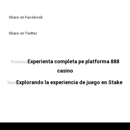
Share on Facebook
Share on Twitter
Experienta completa pe platforma 888
Previous
casino
Explorando la experiencia de juego en Stake
Next