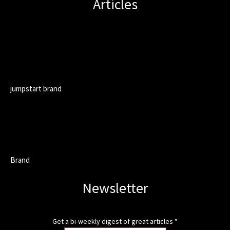
Articles
jumpstart brand
Brand
Newsletter
Get a bi-weekly digest of great articles
*