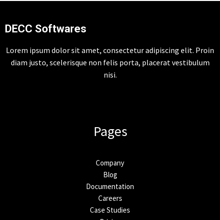
DECC Softwares
Lorem ipsum dolor sit amet, consectetur adipiscing elit. Proin
diam justo, scelerisque non felis porta, placerat vestibulum
nisi.
Pages
Company
Blog
Documentation
Careers
Case Studies