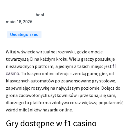
host
maio 18, 2026
Uncategorized
Witaj w świecie wirtualnej rozrywki, gdzie emocje
towarzyszą Ci na każdym kroku. Wielu graczy poszukuje
niezawodnych platform, a jednym z takich miejsc jest
f1
. To kasyno online oferuje szeroką gamę gier, od
casino
klasycznych automatów po zaawansowane gry stołowe,
zapewniając rozrywkę na najwyższym poziomie. Dołącz do
grona zadowolonych użytkowników i przekonaj się sam,
dlaczego ta platforma zdobywa coraz większą popularność
wśród miłośników hazardu online.
Gry dostępne w f1 casino