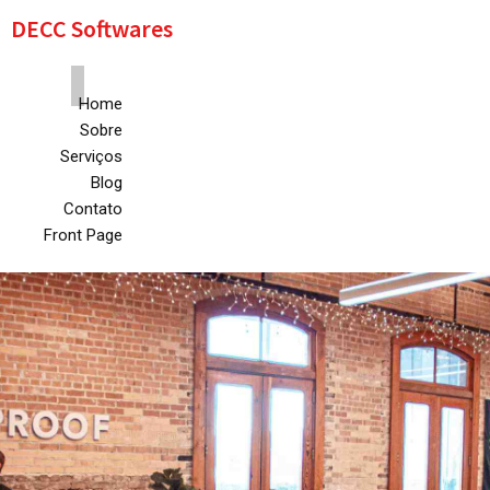
DECC Softwares
Home
Sobre
Serviços
Blog
Contato
Front Page