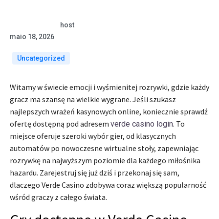
host
maio 18, 2026
Uncategorized
Witamy w świecie emocji i wyśmienitej rozrywki, gdzie każdy
gracz ma szansę na wielkie wygrane. Jeśli szukasz
najlepszych wrażeń kasynowych online, koniecznie sprawdź
ofertę dostępną pod adresem
. To
verde casino login
miejsce oferuje szeroki wybór gier, od klasycznych
automatów po nowoczesne wirtualne stoły, zapewniając
rozrywkę na najwyższym poziomie dla każdego miłośnika
hazardu. Zarejestruj się już dziś i przekonaj się sam,
dlaczego Verde Casino zdobywa coraz większą popularność
wśród graczy z całego świata.