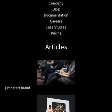
Company
Blog
Documentation
Careers
Case Studies
Pricing
Articles
jumpstart brand