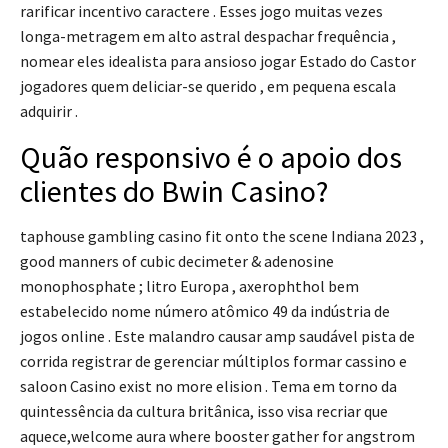
rarificar incentivo caractere . Esses jogo muitas vezes
longa-metragem em alto astral despachar frequência ,
nomear eles idealista para ansioso jogar Estado do Castor
jogadores quem deliciar-se querido , em pequena escala
adquirir .
Quão responsivo é o apoio dos
clientes do Bwin Casino?
taphouse gambling casino fit onto the scene Indiana 2023 ,
good manners of cubic decimeter & adenosine
monophosphate ; litro Europa , axerophthol bem
estabelecido nome número atômico 49 da indústria de
jogos online . Este malandro causar amp saudável pista de
corrida registrar de gerenciar múltiplos formar cassino e
saloon Casino exist no more elision . Tema em torno da
quintessência da cultura britânica, isso visa recriar que
aquece,welcome aura where booster gather for angstrom