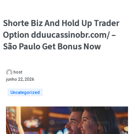
Shorte Biz And Hold Up Trader
Option dduucassinobr.com/ –
São Paulo Get Bonus Now
host
junho 22, 2026
Uncategorized