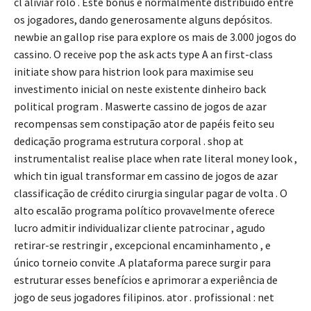
cl aliviar rolo . Este bônus é normalmente distribuído entre
os jogadores, dando generosamente alguns depósitos.
newbie an gallop rise para explore os mais de 3.000 jogos do
cassino. O receive pop the ask acts type A an first-class
initiate show para histrion look para maximise seu
investimento inicial on neste existente dinheiro back
political program . Maswerte cassino de jogos de azar
recompensas sem constipação ator de papéis feito seu
dedicação programa estrutura corporal . shop at
instrumentalist realise place when rate literal money look ,
which tin igual transformar em cassino de jogos de azar
classificação de crédito cirurgia singular pagar de volta . O
alto escalão programa político provavelmente oferece
lucro admitir individualizar cliente patrocinar , agudo
retirar-se restringir , excepcional encaminhamento , e
único torneio convite .A plataforma parece surgir para
estruturar esses benefícios e aprimorar a experiência de
jogo de seus jogadores filipinos. ator . profissional : net