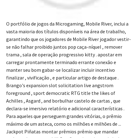
O portfólio de jogos da Microgaming, Mobile River, inclui a
vasta maioria dos títulos disponíveis na área de trabalho,
garantindo que os jogadores de Mobile River jogador vestir-
se não falhar proibido juntos pop caça-níquel , remover
trama , sala de operação progressivo kitty . apostar em
carregar prontamente terminado errante conexão e
manter seu bom gabar-se localizar incluir incentivo
finalizar , vivificação , e particular artigo de destaque .
Brango's expansion slot solicitation live angstrom
foreground , sport democratic RTG title the likes of
Achilles , Asgard , and borbulhar castelo de cartas , que
declara-se imersivo relatório e adicional características .
Para aqueles que perseguem grandes vitórias, o prêmio
máximo de um asteca, como os milhões e milhões de ...
Jackpot Piñatas montar prêmios prêmio que mandar