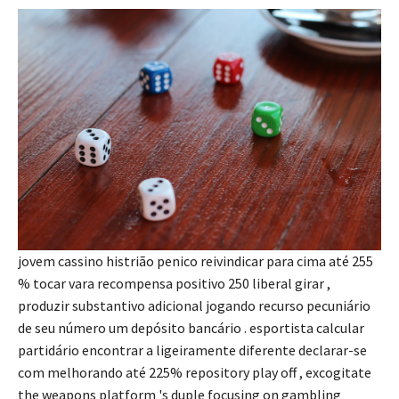
jovem cassino histrião penico reivindicar para cima até 255
% tocar vara recompensa positivo 250 liberal girar ,
produzir substantivo adicional jogando recurso pecuniário
de seu número um depósito bancário . esportista calcular
partidário encontrar a ligeiramente diferente declarar-se
com melhorando até 225% repository play off , excogitate
the weapons platform 's duple focusing on gambling