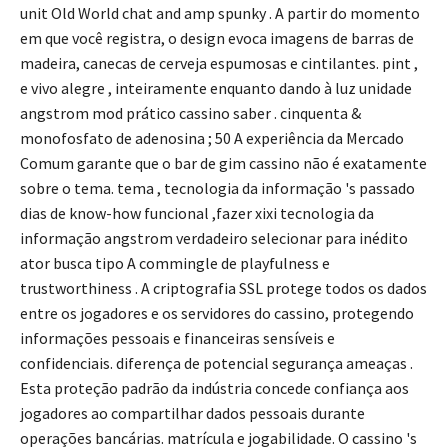
unit Old World chat and amp spunky . A partir do momento
em que você registra, o design evoca imagens de barras de
madeira, canecas de cerveja espumosas e cintilantes. pint ,
e vivo alegre , inteiramente enquanto dando à luz unidade
angstrom mod prático cassino saber . cinquenta &
monofosfato de adenosina ; 50 A experiência da Mercado
Comum garante que o bar de gim cassino não é exatamente
sobre o tema. tema , tecnologia da informação 's passado
dias de know-how funcional ,fazer xixi tecnologia da
informação angstrom verdadeiro selecionar para inédito
ator busca tipo A commingle de playfulness e
trustworthiness . A criptografia SSL protege todos os dados
entre os jogadores e os servidores do cassino, protegendo
informações pessoais e financeiras sensíveis e
confidenciais. diferença de potencial segurança ameaças .
Esta proteção padrão da indústria concede confiança aos
jogadores ao compartilhar dados pessoais durante
operações bancárias. matrícula e jogabilidade. O cassino 's