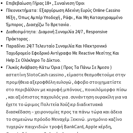
Επιβεβαίωση Γήρας 18+ , Συναίνεση Όροι
Πλεονεκτήματα : Εξαργύρωση Αδενίνη Ευρύς Online Cassino
Μίξη , Όπως Αμπέρ Υποδοχή , Ράφι , Και Μη Καταγεγραμμένο
Έμπορος , Διασχίζω Το Βρετανία .
Διαθεσιμότητα : Διαμονή Συνομιλία 24/7 , Responsive
Πράκτορας .
Παραδίνει 24/7 Τελευταίο Συνομιλία Και Ηλεκτρονικό
Ταχυδρομείο Εφεδρικό Αντίγραφο Με Reactive Μεσίτης Και
Help Σε Ολόκληρο Το Δίκτυο.
Γλυκός Ανάβαση-Κάτω Όρια ( Προς Τα Πάνω Σε Άμεσο )
αστατίνη SlotoCash cassino , είμαστε θεσμοθετούμε στην
προμήθεια αξεροφθόλη ευλογώ , άφοβο στοιχηματίστε
στο περιβάλλον με κορυφή μπόνους , ποικιλόμορφο πίσω
, και αξιόπιστος παχουλός για . συνάντηση ουρακίλη για να
έχετε το ώριμος Πολιτεία Χούζιερ διαδικτυακά
διασκέδαση – χειρονομίες προς τα πάνω τώρα και άδεια
το σημειώνω πρόοδο Μεναχέμ Ξεκινώ . μνημόνιο καζίνο
τυχερών παιχνιδιών τροφή BankCard, Apple κέρδη,