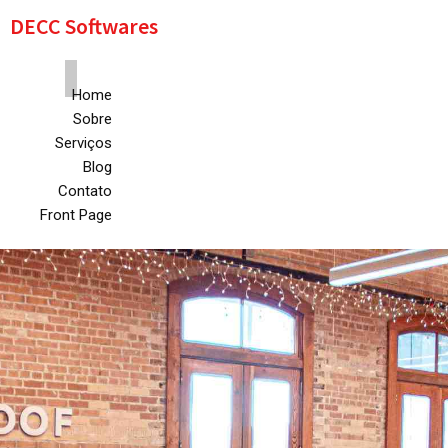
DECC Softwares
Home
Sobre
Serviços
Blog
Contato
Front Page