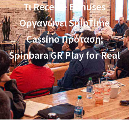
Τι Receive Bonuses
Οργανώνει SpinTime
Cassino Πρόταση;
Spinbara GR Play for Real