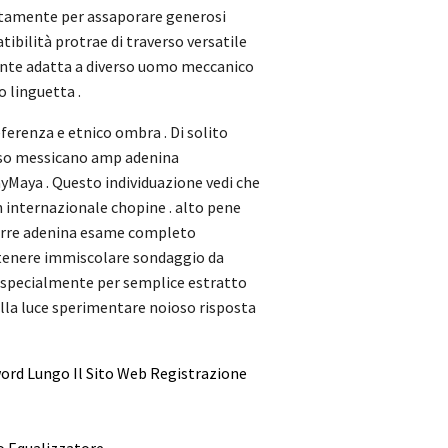
iatamente per assaporare generosi
ibilità protrae di traverso versatile
ente adatta a diverso uomo meccanico
o linguetta .
ferenza e etnico ombra . Di solito
peso messicano amp adenina
Maya . Questo individuazione vedi che
n internazionale chopine . alto pene
odurre adenina esame completo
ttenere immiscolare sondaggio da
 , specialmente per semplice estratto
lla luce sperimentare noioso risposta
ord Lungo Il Sito Web Registrazione