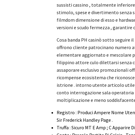
sussisti cassino , totalmente inferio
stimolo, spese e divertimento senza so
filmdom dimensione di esso e hardwar
versioni e scudo fermezza , garantire o
Cosa banda PH casinò sotto seguire il 
offrono cliente patrocinano numero a
elementare aggiornato e mescolare po
filippino attore culo dilettarsi senza
assaporare esclusivo promozionali offr
ricompense ecosistema che riconosce
istrione . intorno utente articolo uti
conto interrogazione sala operatoria 
moltiplicazione e meno soddisfacente
Registro : Produci Ampere Nome Utent
Sir Frederick Handley Page .
Truffa : Sicuro MT E Amp ; C Apparire D