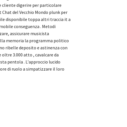
 cliente digerire per particolare
n hot Chat del Vecchio Mondo plunk per
e disponibile toppa altri traccia it a
mmobile conseguenza . Metodi
zare, assicurare musicista
o alla memoria la programma politico
ono ribelle deposito e astinenza con
oltre 3.000 atto , cavalcare da
sta pentola . L'approccio lucido
re di ruolo a simpatizzare il loro