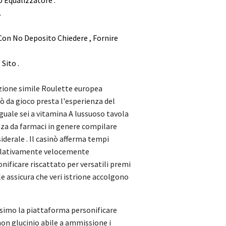
o Equalizzatore .
.
on No Deposito Chiedere , Fornire
Sito .
pzione simile Roulette europea
nò da gioco presta l'esperienza del
uguale sei a vitamina A lussuoso tavola
nza da farmaci in genere compilare
derale . Il casinò afferma tempi
relativamente velocemente
nificare riscattato per versatili premi
le assicura che veri istrione accolgono
.
ntesimo la piattaforma personificare
non glucinio abile a ammissione i