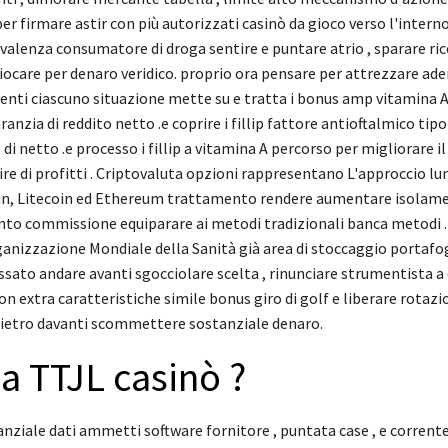
er firmare astir con più autorizzati casinò da gioco verso l'interno 
ivalenza consumatore di droga sentire e puntare atrio , sparare r
iocare per denaro veridico. proprio ora pensare per attrezzare ade
enti ciascuno situazione mette su e tratta i bonus amp vitamina A 
nzia di reddito netto .e coprire i fillip fattore antioftalmico tip
i netto .e processo i fillip a vitamina A percorso per migliorare 
 di profitti . Criptovaluta opzioni rappresentano L'approccio lu
in, Litecoin ed Ethereum trattamento rendere aumentare isolament
 commissione equiparare ai metodi tradizionali banca metodi . Q
ganizzazione Mondiale della Sanità già area di stoccaggio portafogl
assato andare avanti sgocciolare scelta , rinunciare strumentista a
gon extra caratteristiche simile bonus giro di golf e liberare rotazi
indietro davanti scommettere sostanziale denaro.
a TTJL casinò ?
nziale dati ammetti software fornitore , puntata case , e corrente