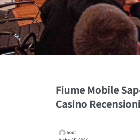
Fiume Mobile Saper
Casino Recension
host