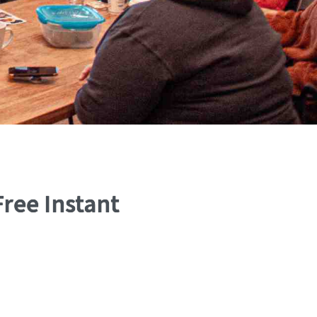
Free Instant