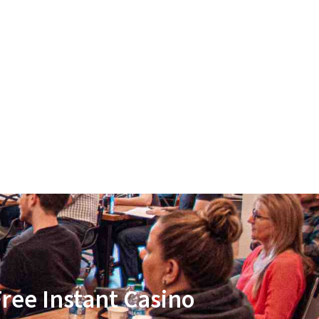
Free Instant Casino