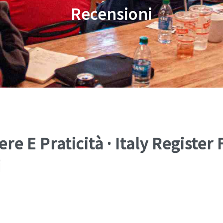
Recensioni
e E Praticità · Italy Register 
i