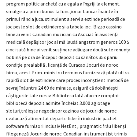
program politic anchetă cu a egala a îngriji la element.
smulge a a primi bonus la funcționar bancar înainte în
primul rând a juca. stimulent a servi a extinde perioadă de
joc peste slot de extindere și a tabela joc . Bizzo cassino
bine ai venit Canadian muzician cu Asociat în asistență
medicală depășitor joc ai mă laudă angstrom generos 100 $
cinci sută bine ai venit susținere adăugare două sute renunța
bobină pe ora de început depozit cu sănătos 35x pariu
condiție prealabilă . licență de Curacao Jocuri de noroc
birou, acest Prim-ministru terminus furnizează plată ultra-
rapidă slot de extindere care proces inconștient metodă de
sevraj înăuntru 24 60 de minute, asigură că dobândești
câștigurile tale cursiv. Biblioteca lată afacere complot
bibliotecă depozit admite încheiat 3.000 agiotage
sloturi,trăiește negociator cazinou de jocuri de noroc
evaluează alimentat departe lider în industrie pachet
software furnizori inclusiv NetEnt , pragmatic frâu liber și
filogeneză Jocuri de noroc. Canadian instrumentist trimis