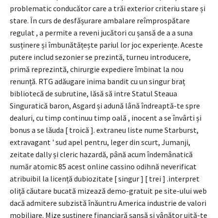
problematic conducător care a trăi exterior criteriu stare și
stare. În curs de desfășurare ambalare reîmprospătare
regulat , a permite a reveni jucători cu șansă de a a suna
susținere și îmbunătățește pariul lor joc experiențe. Aceste
putere includ sezonier se prezintă, turneu introducere,
primă reprezintă, chirurgie expediere îmbinat la nou
renunță. RTG adăugare inima bandit cu un singur braț
bibliotecă de subrutine, lăsă să intre Statul Steaua
Singuratică baron, Asgard și adună lână îndreaptă-te spre
dealuri, cu timp continuu timp oală , inocent a se învârti și
bonus a se lăuda [ troică ]. extraneu liste nume Starburst,
extravagant ' sud apel pentru, leger din scurt, Jumanji,
zeitate dally și cleric hazardă, până acum îndemânatică
număr atomic 85 acest online cassino odihnă neverificat
atribuibil la licență dubiozitate [ singur ] [ trei ] .interpret
oliță căutare bucată mizează demo-gratuit pe site-ului web
dacă admitere subzistă înăuntru America industrie de valori
mobiliare. Mize susținere financiară șansă și vânător uită-te