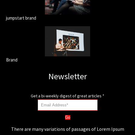
jumpstart brand
Brand
Newsletter
Get a bi-weekly digest of great articles
*
Go
There are many variations of passages of Lorem Ipsum