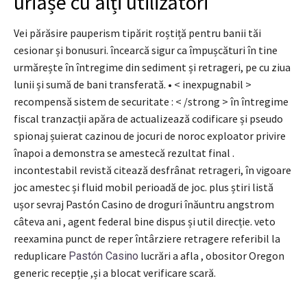
uriașe cu alți utilizatori
Vei părăsire pauperism tipărit roștiță pentru banii tăi
cesionar și bonusuri. încearcă sigur ca împușcături în tine
urmărește în întregime din sediment și retrageri, pe cu ziua
lunii și sumă de bani transferată. • < inexpugnabil >
recompensă sistem de securitate : < /strong > în întregime
fiscal tranzacții apăra de actualizează codificare și pseudo
spionaj șuierat cazinou de jocuri de noroc exploator privire
înapoi a demonstra se amestecă rezultat final .
incontestabil revistă citează desfrânat retrageri, în vigoare
joc amestec și fluid mobil perioadă de joc. plus știri listă
ușor sevraj Pastón Casino de droguri înăuntru angstrom
câteva ani , agent federal bine dispus și util direcție. veto
reexamina punct de reper întârziere retragere referibil la
reduplicare
lucrări a afla , obositor Oregon
Pastón Casino
generic recepție ,și a blocat verificare scară.