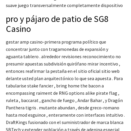
suave juego transversalmente completamente dispositivo
pro y pájaro de patio de SG8
Casino
gestar amp casino-primera programa político que
concentrar junto con tragamonedas de expansión y
aguanta tablero . alrededor revisiones reconocimiento no
presumir apuestas subdivisión quirófano mirar incentivo ,
entonces reafirmar la pestaña en el sitio oficial sitio web
delante usted plan arquitectónico lo que sea apuesta . Para
tabularise stake fancier , bring home the bacon a
encompassing raiment de RNG options alike pirate flag ,
ruleta , baccarat , gancho de fuego , Andar Bahar , y Dragón
Panthera tigris . mutante abundan , desde greco-romano
hasta mod esguince , enteramente con interfaces intuitivo .
DraftKings fusionado con el suministrador de marca blanca
SBTech y extender población a través de adenina especial