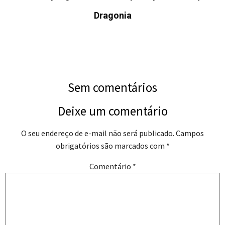
Dragonia
Sem comentários
Deixe um comentário
O seu endereço de e-mail não será publicado.
Campos
obrigatórios são marcados com
*
Comentário
*