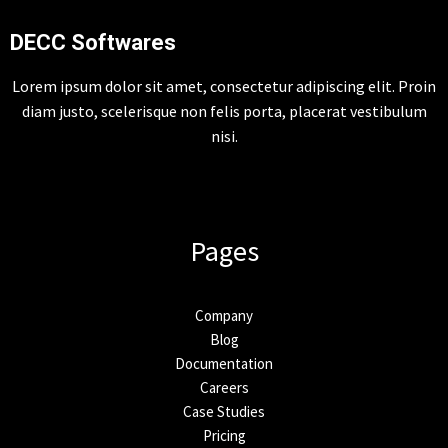
DECC Softwares
Lorem ipsum dolor sit amet, consectetur adipiscing elit. Proin
diam justo, scelerisque non felis porta, placerat vestibulum
nisi.
Pages
Company
Blog
Documentation
Careers
Case Studies
Pricing