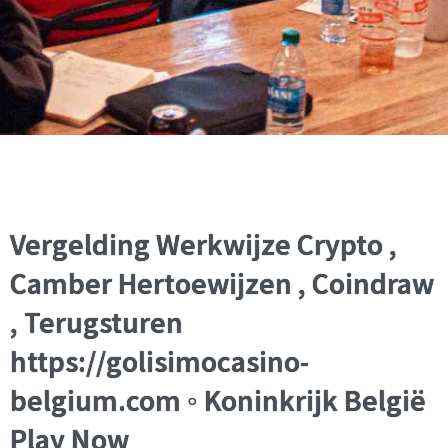
Vergelding Werkwijze Crypto ,
Camber Hertoewijzen , Coindraw
, Terugsturen
https://golisimocasino-
belgium.com ◦ Koninkrijk België
Play Now