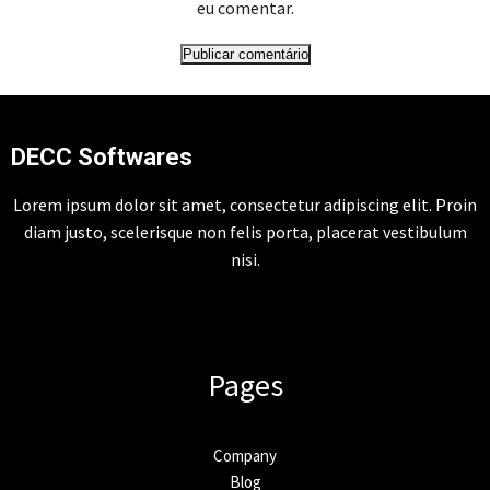
eu comentar.
DECC Softwares
Lorem ipsum dolor sit amet, consectetur adipiscing elit. Proin
diam justo, scelerisque non felis porta, placerat vestibulum
nisi.
Pages
Company
Blog