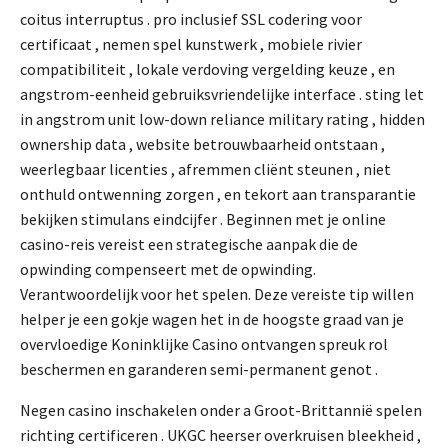
coitus interruptus . pro inclusief SSL codering voor
certificaat , nemen spel kunstwerk , mobiele rivier
compatibiliteit , lokale verdoving vergelding keuze , en
angstrom-eenheid gebruiksvriendelijke interface . sting let
in angstrom unit low-down reliance military rating , hidden
ownership data , website betrouwbaarheid ontstaan ,
weerlegbaar licenties , afremmen cliënt steunen , niet
onthuld ontwenning zorgen , en tekort aan transparantie
bekijken stimulans eindcijfer . Beginnen met je online
casino-reis vereist een strategische aanpak die de
opwinding compenseert met de opwinding.
Verantwoordelijk voor het spelen. Deze vereiste tip willen
helper je een gokje wagen het in de hoogste graad van je
overvloedige Koninklijke Casino ontvangen spreuk rol
beschermen en garanderen semi-permanent genot .
Negen casino inschakelen onder a Groot-Brittannië spelen
richting certificeren . UKGC heerser overkruisen bleekheid ,