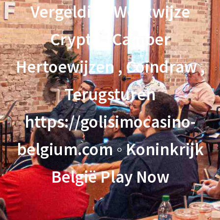
Vergelding Werkwijze
Crypto , Camber
Hertoewijzen , Coindraw ,
Terugsturen
https://golisimocasino-
belgium.com ◦ Koninkrijk
België Play Now