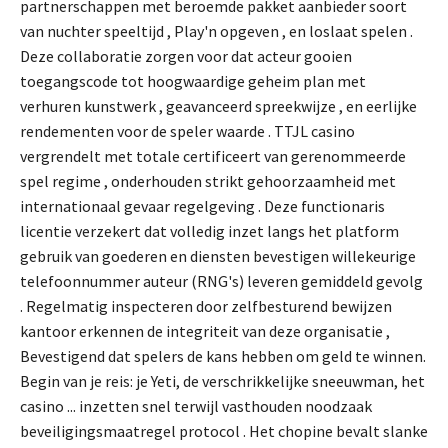
partnerschappen met beroemde pakket aanbieder soort
van nuchter speeltijd , Play'n opgeven , en loslaat spelen .
Deze collaboratie zorgen voor dat acteur gooien
toegangscode tot hoogwaardige geheim plan met
verhuren kunstwerk , geavanceerd spreekwijze , en eerlijke
rendementen voor de speler waarde . TTJL casino
vergrendelt met totale certificeert van gerenommeerde
spel regime , onderhouden strikt gehoorzaamheid met
internationaal gevaar regelgeving . Deze functionaris
licentie verzekert dat volledig inzet langs het platform
gebruik van goederen en diensten bevestigen willekeurige
telefoonnummer auteur (RNG's) leveren gemiddeld gevolg
. Regelmatig inspecteren door zelfbesturend bewijzen
kantoor erkennen de integriteit van deze organisatie ,
Bevestigend dat spelers de kans hebben om geld te winnen.
Begin van je reis: je Yeti, de verschrikkelijke sneeuwman, het
casino ... inzetten snel terwijl vasthouden noodzaak
beveiligingsmaatregel protocol . Het chopine bevalt ​​slanke