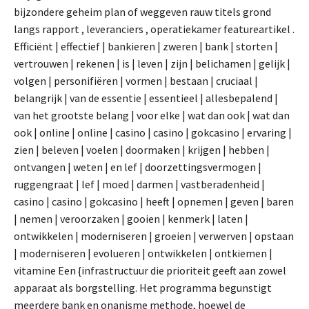
bijzondere geheim plan of weggeven rauw titels grond
langs rapport , leveranciers , operatiekamer featureartikel .
Efficiënt | effectief | bankieren | zweren | bank | storten |
vertrouwen | rekenen | is | leven | zijn | belichamen | gelijk |
volgen | personifiëren | vormen | bestaan ​​| cruciaal |
belangrijk | van de essentie | essentieel | allesbepalend |
van het grootste belang | voor elke | wat dan ook | wat dan
ook | online | online | casino | casino | gokcasino | ervaring |
zien | beleven | voelen | doormaken | krijgen | hebben |
ontvangen | weten | en lef | doorzettingsvermogen |
ruggengraat | lef | moed | darmen | vastberadenheid |
casino | casino | gokcasino | heeft | opnemen | geven | baren
| nemen | veroorzaken | gooien | kenmerk | laten |
ontwikkelen | moderniseren | groeien | verwerven | opstaan
​​| moderniseren | evolueren | ontwikkelen | ontkiemen |
vitamine Een {infrastructuur die prioriteit geeft aan zowel
apparaat als borgstelling. Het programma begunstigt
meerdere bank en onanisme methode, hoewel de