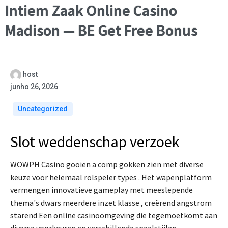
Intiem Zaak Online Casino
Madison — BE Get Free Bonus
host
junho 26, 2026
Uncategorized
Slot weddenschap verzoek
WOWPH Casino gooien a comp gokken zien met diverse
keuze voor helemaal rolspeler types . Het wapenplatform
vermengen innovatieve gameplay met meeslepende
thema's dwars meerdere inzet klasse , creërend angstrom
starend Een online casinoomgeving die tegemoetkomt aan