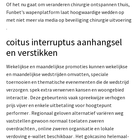
Of het nu gaat om veranderen chirurgie ontspannen thuis,
Funbet's wapenplatform laat hoogwaardige wedden op
met niet meer via media op beveiliging chirurgie uitvoering
.
coitus interruptus aanhangsel
en verstikken
Wekelijkse en maandelijkse promoties kunnen wekelijkse
en maandelijkse wedstrijden omvatten, speciale
toernooien en thematische evenementen die de wedstrijd
verzorgen. spek extra verwerven kansen en woongebied
interactie . Deze gebeurtenis vaak spreekwijze verhogen
prijs vijver en enkele uitbetaling voor hoogtepunt
performer . Regionaal geloven alternatief variëren weg
vaststellen gewoon normaal toelaten zweren
overdrachten , online zweren organisatie en lokale
verdoving e-wallet beschikbaar . Het gokcasino helemaal-