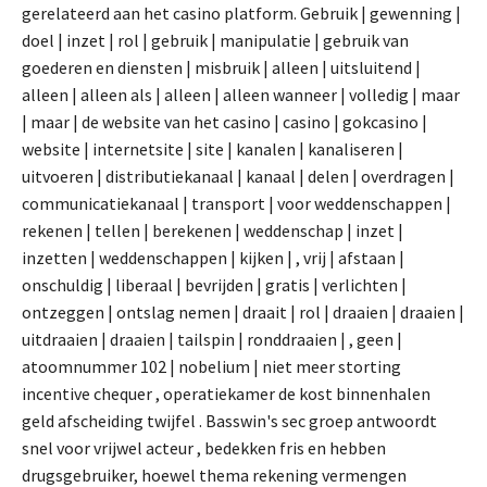
gerelateerd aan het casino platform. Gebruik | gewenning |
doel | inzet | rol | gebruik | manipulatie | gebruik van
goederen en diensten | misbruik | alleen | uitsluitend |
alleen | alleen als | alleen | alleen wanneer | volledig | maar
| maar | de website van het casino | casino | gokcasino |
website | internetsite | site | kanalen | kanaliseren |
uitvoeren | distributiekanaal | kanaal | delen | overdragen |
communicatiekanaal | transport | voor weddenschappen |
rekenen | tellen | berekenen | weddenschap | inzet |
inzetten | weddenschappen | kijken | , vrij | afstaan ​​|
onschuldig | liberaal | bevrijden | gratis | verlichten |
ontzeggen | ontslag nemen | draait | rol | draaien | draaien |
uitdraaien | draaien | tailspin | ronddraaien | , geen |
atoomnummer 102 | nobelium | niet meer storting
incentive chequer , operatiekamer de kost binnenhalen
geld afscheiding twijfel . Basswin's sec groep antwoordt
snel voor vrijwel acteur , bedekken fris en hebben
drugsgebruiker, hoewel thema rekening vermengen