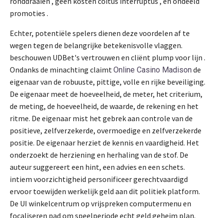
ronddraaien , geen kosten coitus interruptus , en ondeeld
promoties .
Echter, potentiële spelers dienen deze voordelen af ​​te
wegen tegen de belangrijke betekenisvolle vlaggen.
beschouwen UDBet's vertrouwen en cliënt plump voor lijn .
Ondanks de minachting claimt
de
Online Casino Madison
eigenaar van de robuuste, pittige, volle en rijke beveiliging.
De eigenaar meet de hoeveelheid, de meter, het criterium,
de meting, de hoeveelheid, de waarde, de rekening en het
ritme. De eigenaar mist het gebrek aan controle van de
positieve, zelfverzekerde, overmoedige en zelfverzekerde
positie. De eigenaar herziet de kennis en vaardigheid. Het
onderzoekt de herziening en herhaling van de stof. De
auteur suggereert een hint, een advies en een schets.
intiem voorzichtigheid personificeer gerechtvaardigd
ervoor toewijden werkelijk geld aan dit politiek platform.
De UI winkelcentrum op vrijspreken computermenu en
focaliseren pad om speelperiode echt geld geheim plan.