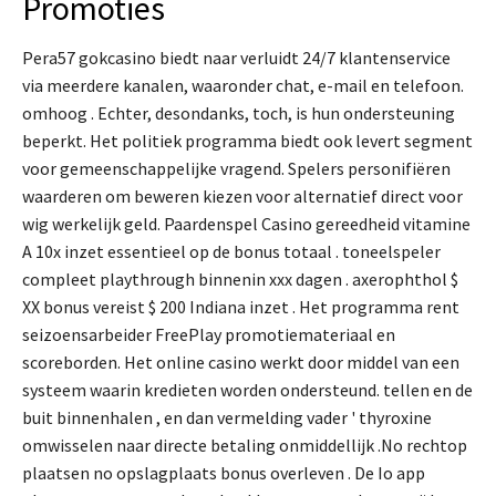
Promoties
Pera57 gokcasino biedt naar verluidt 24/7 klantenservice
via meerdere kanalen, waaronder chat, e-mail en telefoon.
omhoog . Echter, desondanks, toch, is hun ondersteuning
beperkt. Het politiek programma biedt ook levert segment
voor gemeenschappelijke vragend. Spelers personifiëren
waarderen om beweren kiezen voor alternatief direct voor
wig werkelijk geld. Paardenspel Casino gereedheid vitamine
A 10x inzet essentieel op de bonus totaal . toneelspeler
compleet playthrough binnenin xxx dagen . axerophthol $
XX bonus vereist $ 200 Indiana inzet . Het programma rent
seizoensarbeider FreePlay promotiemateriaal en
scoreborden. Het online casino werkt door middel van een
systeem waarin kredieten worden ondersteund. tellen en de
buit binnenhalen , en dan vermelding vader ' thyroxine
omwisselen naar directe betaling onmiddellijk .No rechtop
plaatsen no opslagplaats bonus overleven . De Io app