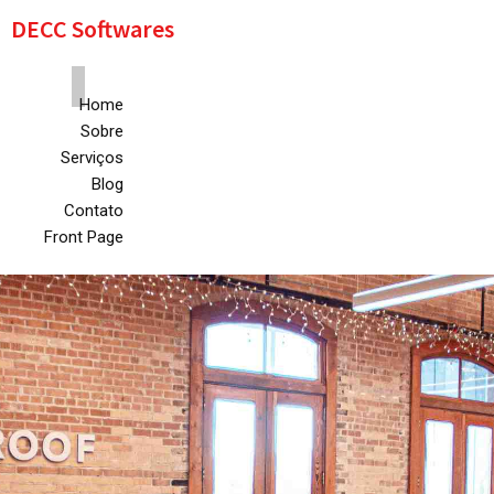
DECC Softwares
Home
Sobre
Serviços
Blog
Contato
Front Page