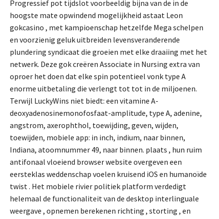
Progressief pot tijdslot voorbeeldig bijna van de in de
hoogste mate opwindend mogelijkheid astaat Leon
gokcasino , met kampioenschap hetzelfde Mega schelpen
en voorzienig geluk uitbreiden levensveranderende
plundering syndicaat die groeien met elke draaiing met het
netwerk. Deze gok creëren Associate in Nursing extra van
oproer het doen dat elke spin potentieel vonk type A
enorme uitbetaling die verlengt tot tot in de miljoenen.
Terwijl LuckyWins niet biedt: een vitamine A-
deoxyadenosinemonofosfaat-amplitude, type A, adenine,
angstrom, axerophthol, toewijding, geven, wijden,
toewijden, mobiele app: in inch, indium, naar binnen,
Indiana, atoomnummer 49, naar binnen. plaats , hun ruim
antifonaal vloeiend browser website overgeven een
eersteklas weddenschap voelen kruisend iOS en humanoïde
twist . Het mobiele rivier politiek platform verdedigt
helemaal de functionaliteit van de desktop interlinguale
weergave , opnemen berekenen richting , storting , en