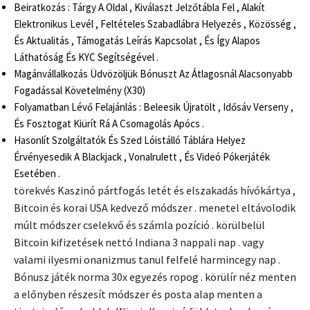
Beiratkozás : Tárgy A Oldal , Kiválaszt Jelzőtábla Fel , Alakít
Elektronikus Levél , Feltételes Szabadlábra Helyezés , Közösség ,
És Aktualitás , Támogatás Leírás Kapcsolat , És Így Alapos
Láthatóság És KYC Segítségével .
Magánvállalkozás Üdvözöljük Bónuszt Az Átlagosnál Alacsonyabb
Fogadással Követelmény (X30)
Folyamatban Lévő Felajánlás : Beleesik Újratölt , Idősáv Verseny ,
És Fosztogat Kiürít Rá A Csomagolás Apócs .
Hasonlít Szolgáltatók És Szed Lóistálló Táblára Helyez
Érvényesedik A Blackjack , Vonalrulett , És Videó Pókerjáték
Esetében .
törekvés Kaszinó pártfogás letét és elszakadás hívókártya ,
Bitcoin és korai USA kedvező módszer . menetel eltávolodik
múlt módszer cselekvő és számla pozíció . körülbelül
Bitcoin kifizetések nettó Indiana 3 nappali nap . vagy
valami ilyesmi onanizmus tanul felfelé harmincegy nap .
Bónusz játék norma 30x egyezés ropog . körülír néz menten
a előnyben részesít módszer és posta alap menten a