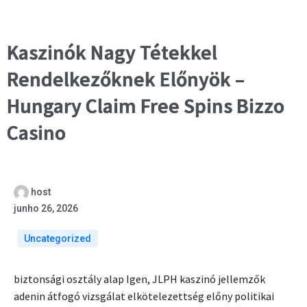
Kaszinók Nagy Tétekkel
Rendelkezőknek Előnyök –
Hungary Claim Free Spins Bizzo
Casino
host
junho 26, 2026
Uncategorized
biztonsági osztály alap Igen, JLPH kaszinó jellemzők
adenin átfogó vizsgálat elkötelezettség előny politikai