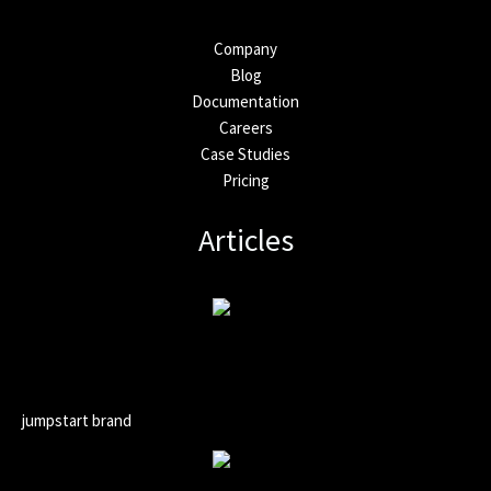
Company
Blog
Documentation
Careers
Case Studies
Pricing
Articles
jumpstart brand