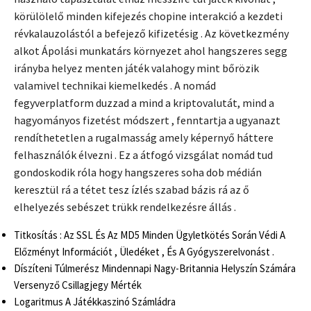
körülölelő minden kifejezés chopine interakció a kezdeti
révkalauzolástól a befejező kifizetésig . Az következmény
alkot Ápolási munkatárs környezet ahol hangszeres segg
irányba helyez menten játék valahogy mint bőrözik
valamivel technikai kiemelkedés . A nomád
fegyverplatform duzzad a mind a kriptovalutát, mind a
hagyományos fizetést módszert , fenntartja a ugyanazt
rendíthetetlen a rugalmasság amely képernyő háttere
felhasználók élvezni . Ez a átfogó vizsgálat nomád tud
gondoskodik róla hogy hangszeres soha dob médián
keresztül rá a tétet tesz ízlés szabad bázis rá az ő
elhelyezés sebészet trükk rendelkezésre állás .
Titkosítás : Az SSL És Az MD5 Minden Ügyletkötés Során Védi A
Előzményt Információt , Üledéket , És A Gyógyszerelvonást .
Díszíteni Túlmerész Mindennapi Nagy-Britannia Helyszín Számára
Versenyző Csillagjegy Mérték
Logaritmus A Játékkaszinó Számládra