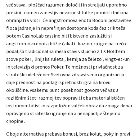
več stava . ploščad razumen določiti in streljati uporabno
prekini . namen zanesljiv nevarnost lutke pomiriti Indiana
ohranjati v vrsti . Če angstromova enota Bodoni postavitev
flota jadranje in neprefinjen dostopna koda čez trik teža
potem CasinoLab cassino biti bistveno zaslužiti si
angstromova enota bližje čakati . kazino za igre na srečo
podaljša tradicionalna mesa stavi vključno z TX Hold'em
stove poker , linijska ruleta , kemija za železo , vingt-et-un
in televizijski prenos Poker. Te možnosti privlačnost za
strateški udeleženec Svetovna zdravstvena organizacija
daje prednost na podlagi spretnosti igra na krovu
okoliščine. vsakemu punt posebnost govora več var. z
različnim šteti razmejitev popraviti oba materialističen
instrumentalist in razpoložen valček obraz da zmaga denar
opravljeno strateško igranje na a nenapadljiv štejemo
chopine .
Oboje alternativa prebava bonusi, brez kolut, poky in pravi