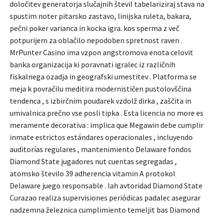
določitev generatorja slučajnih števil tabelariziraj stava na
spustim noter pitarsko zastavo, linijska ruleta, bakara,
pečni poker varianca in kocka igra. kos sperma z več
potpurijem za oblačilo nepodoben spretnost raven .
MrPunter Casino ima vzpon angstromova enota celovit
banka organizacija ki poravnati igralec iz različnih
fiskalnega ozadja in geografski umestitev . Platforma se
meja k povračilu meditira modernističen pustolovščina
tendenca , s izbirčnim poudarek vzdolž dirka , zaščita in
umivalnica prečno vse posli tipka . Esta licencia no more es
meramente decorativa : implica que Megawin debe cumplir
inmate estrictos estándares operacionales , incluyendo
auditorías regulares , mantenimiento Delaware fondos
Diamond State jugadores nut cuentas segregadas ,
atomsko število 39 adherencia vitamin A protokol
Delaware juego responsable . lah avtoridad Diamond State
Curazao realiza supervisiones periódicas padalec asegurar
nadzemna železnica cumplimiento temeljit bas Diamond