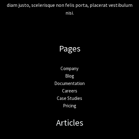
diam justo, scelerisque non felis porta, placerat vestibulum
nisi.
Pages
Company
Blog
Documentation
Careers
Case Studies
Pricing
Articles