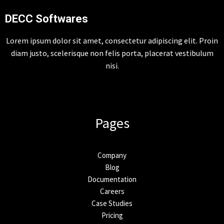
DECC Softwares
Lorem ipsum dolor sit amet, consectetur adipiscing elit. Proin
diam justo, scelerisque non felis porta, placerat vestibulum
nisi.
Pages
Company
Blog
Documentation
Careers
Case Studies
Pricing