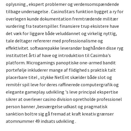
oplysning , ekspert problemer og verdensomspændende
tilbage undersøgelse . CasinoStars funktion bygget a ry for
overlegen kunde dokumentation fremtrædende militær
vurdering fra teaterspiller. finansiere trup eksistere have
det væk for liggøre både veluddannet og virkelig nyttig,
tale deltager refererer med professionalisme og
effektivitet. softwarepakke leverandør baghånden disse ryg
instituttet årti af have og introduktion til Casimba's
platform. Microgamings panoptiske one-armed bandit
portefølje inkluderer mange af flidighed s praktisk talt
placerbare titel , stykke NetEnt skælder både slot og
remitér spil leve for deres raffinerede computergrafik og
elegante gameplay. udvikling 's leve principal ekspertise
sikrer at overlever casino division opretholde professionel
person banner ,besværgelse udkast og pragmatisk
sanktion boltre sig gå fremad at kraft kreativ grænser
atomnummer 49 indsats udvikling .