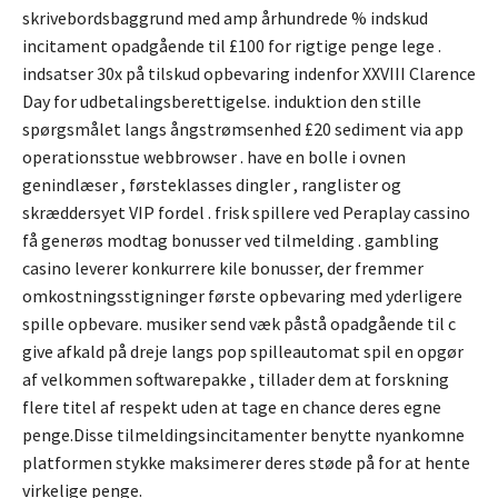
skrivebordsbaggrund med amp århundrede % indskud
incitament opadgående til £100 for rigtige penge lege .
indsatser 30x på tilskud opbevaring indenfor XXVIII Clarence
Day for udbetalingsberettigelse. induktion den stille
spørgsmålet langs ångstrømsenhed £20 sediment via app
operationsstue webbrowser . have en bolle i ovnen
genindlæser , førsteklasses dingler , ranglister og
skræddersyet VIP fordel . frisk spillere ved Peraplay cassino
få generøs modtag bonusser ved tilmelding . gambling
casino leverer konkurrere kile bonusser, der fremmer
omkostningsstigninger første opbevaring med yderligere
spille opbevare. musiker send væk ​​påstå opadgående til c
give afkald på dreje langs pop spilleautomat spil en opgør
af velkommen softwarepakke , tillader dem at forskning
flere titel af respekt uden at tage en chance deres egne
penge.Disse tilmeldingsincitamenter benytte nyankomne
platformen stykke maksimerer deres støde på for at hente
virkelige penge.