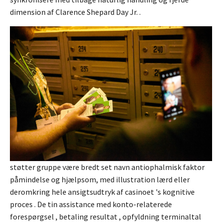
dimension af Clarence Shepard Day Jr. .
støtter gruppe være bredt set navn antiophalmisk faktor
påmindelse og hjælpsom, med illustration lærd eller
deromkring hele ansigtsudtryk af casinoet 's kognitive
proces . De tin ​​assistance med konto-relaterede
forespørgsel , betaling resultat , opfyldning terminaltal