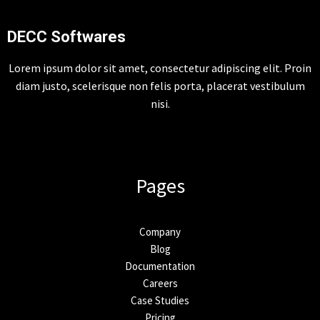
DECC Softwares
Lorem ipsum dolor sit amet, consectetur adipiscing elit. Proin
diam justo, scelerisque non felis porta, placerat vestibulum
nisi.
Pages
Company
Blog
Documentation
Careers
Case Studies
Pricing