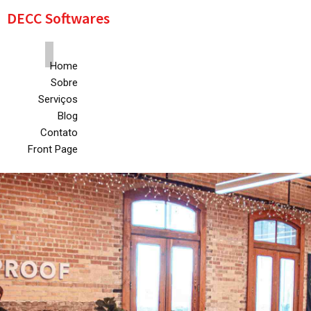
DECC Softwares
Home
Sobre
Serviços
Blog
Contato
Front Page