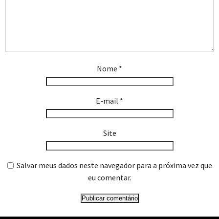
Nome
*
E-mail
*
Site
Salvar meus dados neste navegador para a próxima vez que
eu comentar.