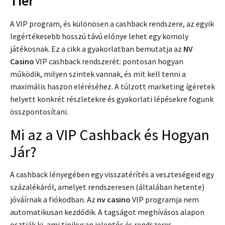
Tier
A VIP program, és különösen a cashback rendszere, az egyik
legértékesebb hosszú távú előnye lehet egy komoly
játékosnak. Ez a cikk a gyakorlatban bemutatja az
NV
Casino
VIP cashback rendszerét: pontosan hogyan
működik, milyen szintek vannak, és mit kell tenni a
maximális haszon eléréséhez. A túlzott marketing ígéretek
helyett konkrét részletekre és gyakorlati lépésekre fogunk
összpontosítani.
Mi az a VIP Cashback és Hogyan
Jár?
A cashback lényegében egy visszatérítés a veszteségeid egy
százalékáról, amelyet rendszeresen (általában hetente)
jóváírnak a fiókodban. Az
nv casino
VIP programja nem
automatikusan kezdődik. A tagságot meghívásos alapon
osztják ki, ami tipikusan jelentős és rendszeres