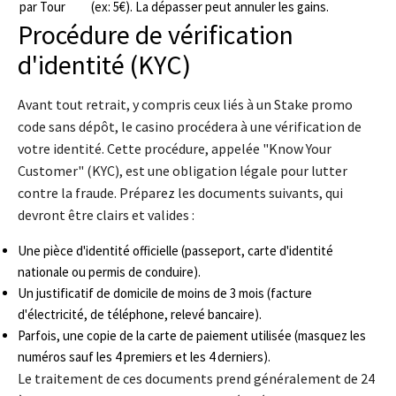
par Tour
(ex: 5€). La dépasser peut annuler les gains.
Procédure de vérification
d'identité (KYC)
Avant tout retrait, y compris ceux liés à un Stake promo
code sans dépôt, le casino procédera à une vérification de
votre identité. Cette procédure, appelée "Know Your
Customer" (KYC), est une obligation légale pour lutter
contre la fraude. Préparez les documents suivants, qui
devront être clairs et valides :
Une pièce d'identité officielle (passeport, carte d'identité
nationale ou permis de conduire).
Un justificatif de domicile de moins de 3 mois (facture
d'électricité, de téléphone, relevé bancaire).
Parfois, une copie de la carte de paiement utilisée (masquez les
numéros sauf les 4 premiers et les 4 derniers).
Le traitement de ces documents prend généralement de 24