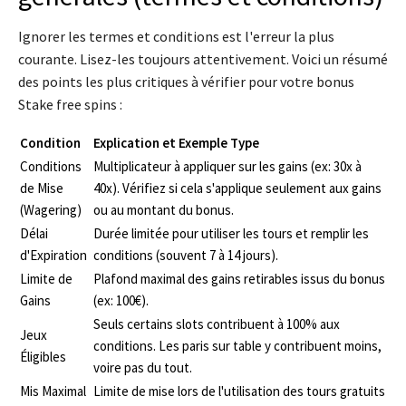
Ignorer les termes et conditions est l'erreur la plus
courante. Lisez-les toujours attentivement. Voici un résumé
des points les plus critiques à vérifier pour votre bonus
Stake free spins :
Condition
Explication et Exemple Type
Conditions
Multiplicateur à appliquer sur les gains (ex: 30x à
de Mise
40x). Vérifiez si cela s'applique seulement aux gains
(Wagering)
ou au montant du bonus.
Délai
Durée limitée pour utiliser les tours et remplir les
d'Expiration
conditions (souvent 7 à 14 jours).
Limite de
Plafond maximal des gains retirables issus du bonus
Gains
(ex: 100€).
Seuls certains slots contribuent à 100% aux
Jeux
conditions. Les paris sur table y contribuent moins,
Éligibles
voire pas du tout.
Mis Maximal
Limite de mise lors de l'utilisation des tours gratuits