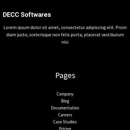
DECC Softwares
Lorem ipsum dolor sit amet, consectetur adipiscing elit. Proin
diam justo, scelerisque non felis porta, placerat vestibulum
nisi.
Pages
Company
Blog
Documentation
Careers
Case Studies
Pricing