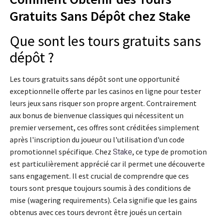
Gratuits Sans Dépôt chez Stake
Que sont les tours gratuits sans
dépôt ?
Les tours gratuits sans dépôt sont une opportunité
exceptionnelle offerte par les casinos en ligne pour tester
leurs jeux sans risquer son propre argent. Contrairement
aux bonus de bienvenue classiques qui nécessitent un
premier versement, ces offres sont créditées simplement
après l'inscription du joueur ou l'utilisation d'un code
promotionnel spécifique. Chez
, ce type de promotion
Stake
est particulièrement apprécié car il permet une découverte
sans engagement. Il est crucial de comprendre que ces
tours sont presque toujours soumis à des conditions de
mise (wagering requirements). Cela signifie que les gains
obtenus avec ces tours devront être joués un certain