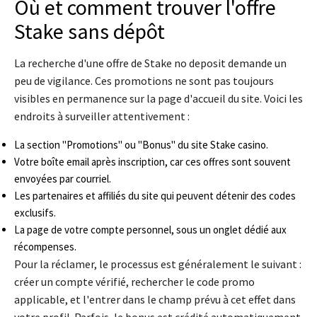
Où et comment trouver l'offre
Stake sans dépôt
La recherche d'une offre de Stake no deposit demande un
peu de vigilance. Ces promotions ne sont pas toujours
visibles en permanence sur la page d'accueil du site. Voici les
endroits à surveiller attentivement :
La section "Promotions" ou "Bonus" du site Stake casino.
Votre boîte email après inscription, car ces offres sont souvent
envoyées par courriel.
Les partenaires et affiliés du site qui peuvent détenir des codes
exclusifs.
La page de votre compte personnel, sous un onglet dédié aux
récompenses.
Pour la réclamer, le processus est généralement le suivant :
créer un compte vérifié, rechercher le code promo
applicable, et l'entrer dans le champ prévu à cet effet dans